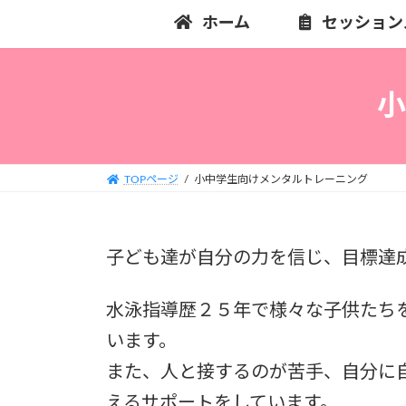
コ
ナ
ホーム
セッション
ン
ビ
テ
ゲ
ン
ー
ツ
シ
小
へ
ョ
ス
ン
キ
に
TOPページ
小中学生向けメンタルトレーニング
ッ
移
プ
動
子ども達が自分の力を信じ、目標達
水泳指導歴２５年で様々な子供たち
います。
また、人と接するのが苦手、自分に
えるサポートをしています。