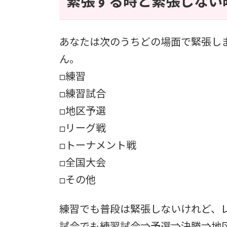
緊張する時と緊張しない
あなたは次のうちどの場面で緊張し
ん。
□練習
□練習試合
□地区予選
□リーグ戦
□トーナメント戦
□全国大会
□その他
練習でも普段は緊張しないけれど、