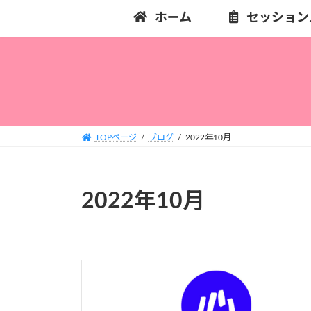
コ
ナ
ホーム
セッション
ン
ビ
テ
ゲ
ン
ー
ツ
シ
へ
ョ
ス
ン
キ
に
TOPページ
ブログ
2022年10月
ッ
移
プ
動
2022年10月