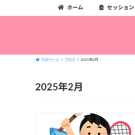
コ
ナ
ホーム
セッション
ン
ビ
テ
ゲ
ン
ー
ツ
シ
へ
ョ
ス
ン
キ
に
TOPページ
ブログ
2025年2月
ッ
移
プ
動
2025年2月