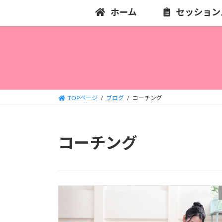
コ
ナ
ホーム
セッション
ン
ビ
テ
ゲ
ン
ー
ツ
シ
へ
ョ
ス
ン
キ
に
TOPページ
ブログ
コーチング
ッ
移
プ
動
コーチング