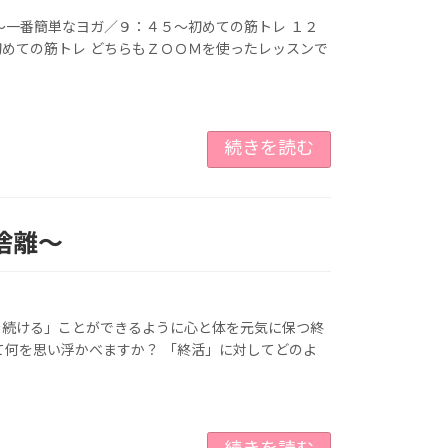
～一番簡単なヨガ／９：４５～初めての筋トレ １２
めての筋トレ どちらもＺＯＯＭを使ったレッスンで
続きを読む
捨離～
を続ける」ことができるように心と体を元気に保つ終
て何を思い浮かべますか？ 「終活」に対してどのよ