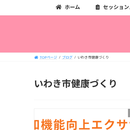
コ
ナ
ホーム
セッション
ン
ビ
テ
ゲ
ン
ー
ツ
シ
へ
ョ
ス
ン
キ
に
TOPページ
ブログ
いわき市健康づくり
ッ
移
プ
動
いわき市健康づくり