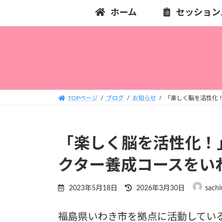
コ
ナ
ホーム
セッション
ン
ビ
テ
ゲ
ン
ー
ツ
シ
へ
ョ
ス
ン
キ
に
TOPページ
ブログ
お知らせ
「楽しく脳を活性化
ッ
移
プ
動
「楽しく脳を活性化！
クター養成コースをい
最
2023年5月18日
2026年3月30日
sachi
終
更
福島県いわき市を拠点に活動してい
新