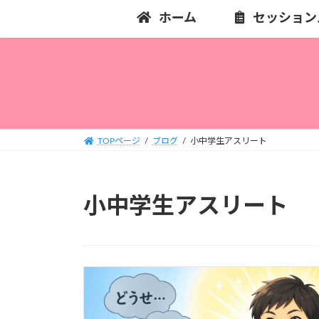
コ
ナ
ホーム
セッション
ン
ビ
テ
ゲ
ン
ー
ツ
シ
へ
ョ
ス
ン
キ
に
TOPページ
ブログ
小中学生アスリート
ッ
移
プ
動
小中学生アスリート