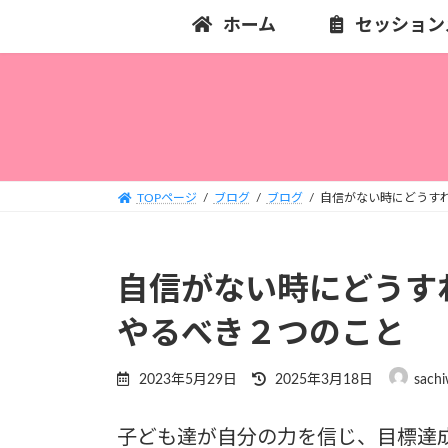
コ
ナ
ホーム
セッション
ン
ビ
テ
ゲ
ン
ー
ツ
シ
へ
ョ
ス
ン
キ
に
TOPページ
ブログ
ブログ
自信がない時にどうす
ッ
移
プ
動
自信がない時にどう
やるべき２つのこと
最
2023年5月29日
2025年3月18日
sachi
終
更
子ども達が自分の力を信じ、目標達
新