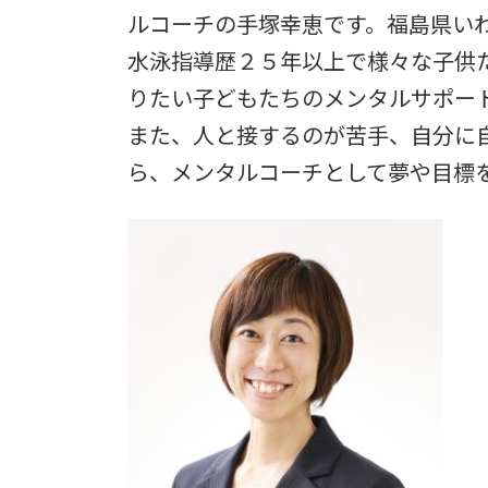
日
ルコーチの手塚幸恵です。福島県い
時
:
水泳指導歴２５年以上で様々な子供
りたい子どもたちのメンタルサポー
また、人と接するのが苦手、自分に
ら、メンタルコーチとして夢や目標