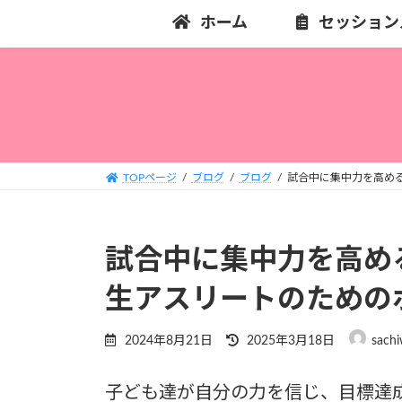
コ
ナ
ホーム
セッション
ン
ビ
テ
ゲ
ン
ー
ツ
シ
へ
ョ
ス
ン
キ
に
TOPページ
ブログ
ブログ
試合中に集中力を高め
ッ
移
プ
動
試合中に集中力を高め
生アスリートのための
最
2024年8月21日
2025年3月18日
sachi
終
更
子ども達が自分の力を信じ、目標達
新