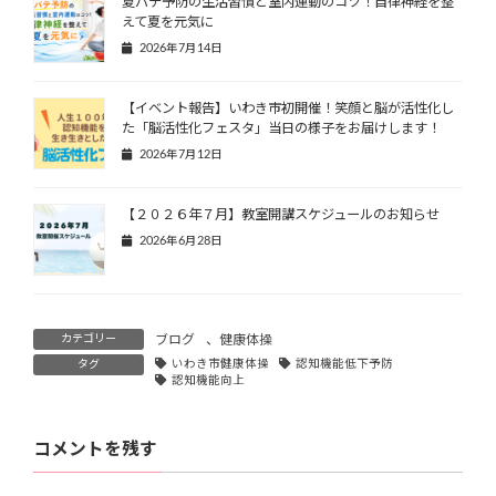
夏バテ予防の生活習慣と室内運動のコツ！自律神経を整
えて夏を元気に
2026年7月14日
【イベント報告】いわき市初開催！笑顔と脳が活性化し
た「脳活性化フェスタ」当日の様子をお届けします！
2026年7月12日
【２０２６年７月】教室開講スケジュールのお知らせ
2026年6月28日
カテゴリー
ブログ
、
健康体操
タグ
いわき市健康体操
認知機能低下予防
認知機能向上
コメントを残す