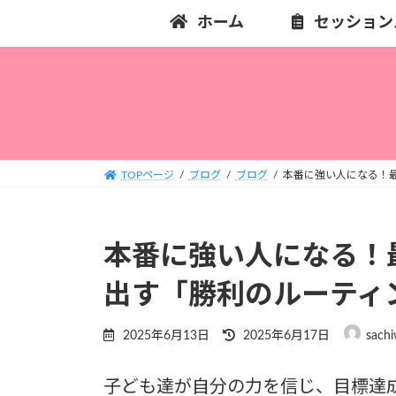
コ
ナ
ホーム
セッション
ン
ビ
テ
ゲ
ン
ー
ツ
シ
へ
ョ
ス
ン
キ
に
TOPページ
ブログ
ブログ
本番に強い人になる！
ッ
移
プ
動
本番に強い人になる！
出す「勝利のルーティ
最
2025年6月13日
2025年6月17日
sachi
終
更
子ども達が自分の力を信じ、目標達
新