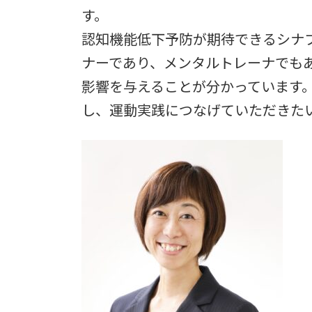
日
す。
時
:
認知機能低下予防が期待できるシナ
ナーであり、メンタルトレーナでも
影響を与えることが分かっています
し、運動実践につなげていただきた