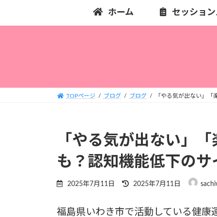
コ
ナ
ホーム
セッション
ン
ビ
テ
ゲ
ン
ー
ツ
シ
へ
ョ
ス
ン
キ
に
TOPページ
ブログ
ブログ
「やる気が出ない」「
ッ
移
プ
動
「やる気が出ない」「
も？認知機能低下のサ
最
2025年7月11日
2025年7月11日
sachi
終
更
福島県いわき市で活動している健康
新