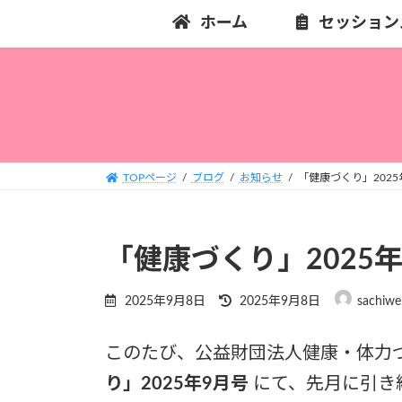
コ
ナ
ホーム
セッション
ン
ビ
テ
ゲ
ン
ー
ツ
シ
へ
ョ
ス
ン
キ
に
TOPページ
ブログ
お知らせ
「健康づくり」202
ッ
移
プ
動
「健康づくり」2025
最
2025年9月8日
2025年9月8日
sachiwel
終
更
このたび、公益財団法人健康・体力
新
日
り」2025年9月号
にて、先月に引き
時